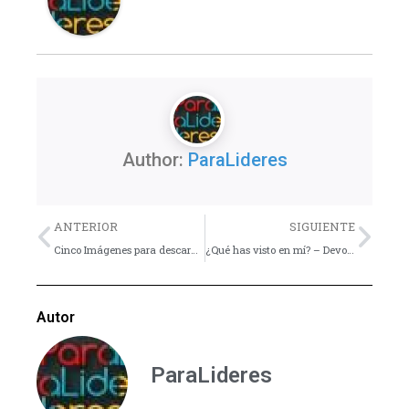
Author:
ParaLideres
Previo
Nex
ANTERIOR
SIGUIENTE
Cinco Imágenes para descargar Gratis
¿Qué has visto en mí? – Devocional
Autor
ParaLideres