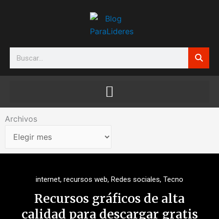
Ir
al
contenido
Search
Archivos
Archivos
internet
,
recursos web
,
Redes sociales
,
Tecno
Recursos gráficos de alta
calidad para descargar gratis