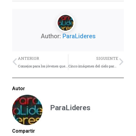
Author:
ParaLideres
Previo
Nex
ANTERIOR
SIGUIENTE
Consejos para los jóvenes que quieren ahorrar
Cinco imágenes del cielo para descargar
Autor
ParaLideres
Compartir