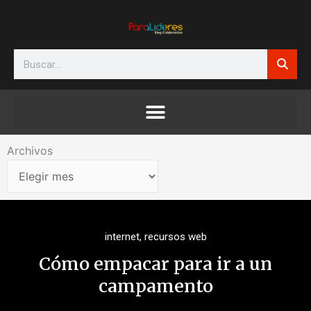
Ir
al
contenido
Search
Archivos
Archivos
internet
,
recursos web
Cómo empacar para ir a un
campamento