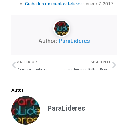
Graba tus momentos felices
- enero 7, 2017
Author:
ParaLideres
Previo
Nex
ANTERIOR
SIGUIENTE
Enfocarse – Artículo
Cómo hacer un Rally – Dinámica
Autor
ParaLideres