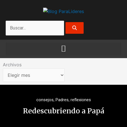
Ir
al
contenido
Search
Archivos
Archivos
consejos
,
Padres
,
reflexiones
Redescubriendo a Papá