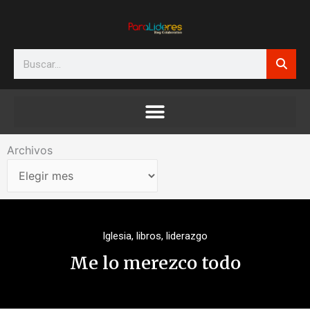
Ir
al
contenido
Search
Archivos
Archivos
Iglesia
,
libros
,
liderazgo
Me lo merezco todo