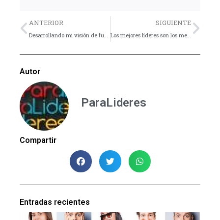
Previo
Nex
ANTERIOR
SIGUIENTE
Desarrollando mi visión de futuro – Artículo
Los mejores líderes son los mejores seguidores
Autor
ParaLideres
Compartir
Entradas recientes