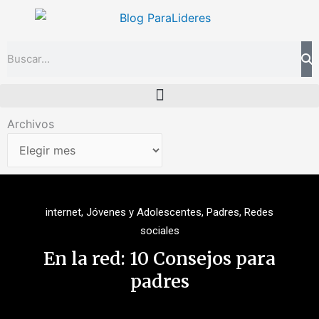
Ir
al
contenido
Search
Archivos
Archivos
internet
,
Jóvenes y Adolescentes
,
Padres
,
Redes
sociales
En la red: 10 Consejos para
padres