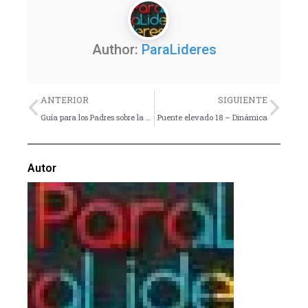
Author:
ParaLideres
Previo
Nex
ANTERIOR
SIGUIENTE
Guía para los Padres sobre la Adicción Electrónica
Puente elevado 18 – Dinámica
Autor