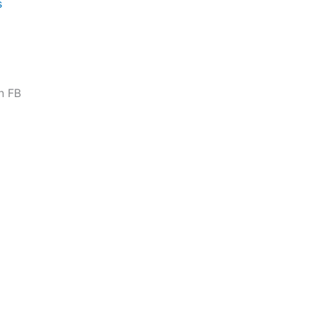
s
n FB