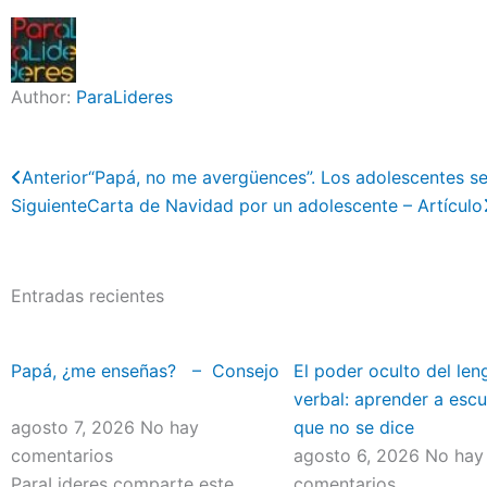
Author:
ParaLideres
Previo
Anterior
“Papá, no me avergüences”. Los adolescentes s
Siguiente
Carta de Navidad por un adolescente – Artículo
Entradas recientes
Papá, ¿me enseñas? – Consejo
El poder oculto del len
verbal: aprender a escu
agosto 7, 2026
No hay
que no se dice
comentarios
agosto 6, 2026
No hay
ParaLideres comparte este
comentarios