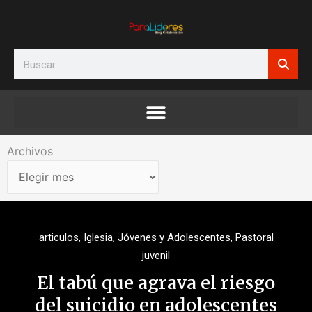
Ir
al
contenido
Search
Archivos
Archivos
articulos
,
Iglesia
,
Jóvenes y Adolescentes
,
Pastoral
juvenil
El tabú que agrava el riesgo
del suicidio en adolescentes