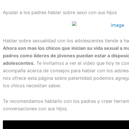
Ayudar a los padres hablar sobre sexo con sus hijos
Hablar sobre sexualidad con los adolescentes tiende a h
Ahora son mas los chicos que inician su vida sexual a 
padres como líderes de jóvenes puedan estar a disposic
adolescentes.
Te invitamos a ver el video que hoy te com
acompaña acerca de consejos para hablar con los adolesc
nos ofrece esta página sobre paternidad podemos agregar
los chicos necesitan saber.
Te recomendamos hablarlo con los padres y crear herrami
conversaciones con sus hijos.