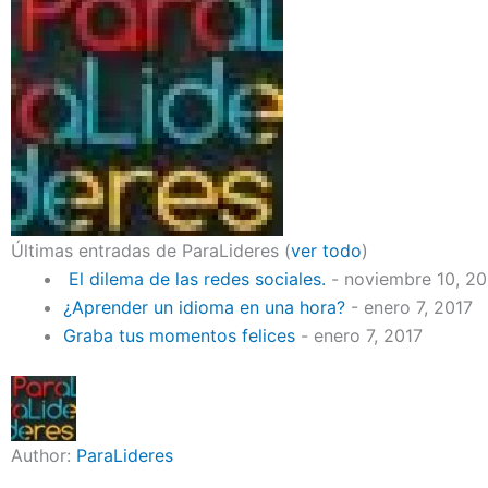
Últimas entradas de ParaLideres
(
ver todo
)
El dilema de las redes sociales.
- noviembre 10, 2
¿Aprender un idioma en una hora?
- enero 7, 2017
Graba tus momentos felices
- enero 7, 2017
Author:
ParaLideres