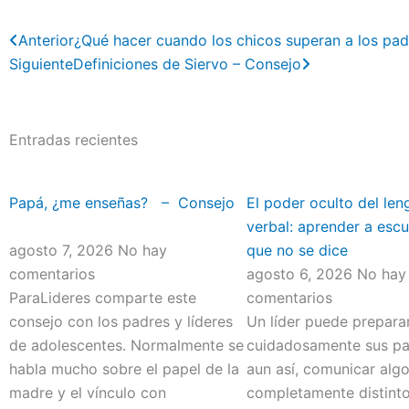
Previo
Next
Anterior
¿Qué hacer cuando los chicos superan a los pad
Siguiente
Definiciones de Siervo – Consejo
Entradas recientes
Papá, ¿me enseñas? – Consejo
El poder oculto del len
verbal: aprender a escu
agosto 7, 2026
No hay
que no se dice
comentarios
agosto 6, 2026
No hay
ParaLideres comparte este
comentarios
consejo con los padres y líderes
Un líder puede prepara
de adolescentes. Normalmente se
cuidadosamente sus pal
habla mucho sobre el papel de la
aun así, comunicar alg
madre y el vínculo con
completamente distint