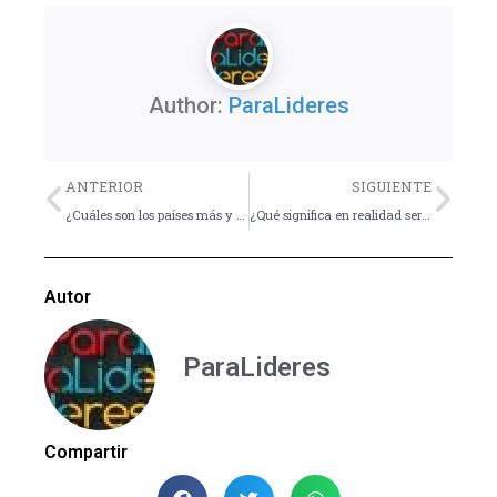
Author:
ParaLideres
Previo
Nex
ANTERIOR
SIGUIENTE
¿Cuáles son los países más y menos religiosos del planeta?
¿Qué significa en realidad servir al Señor?
Autor
ParaLideres
Compartir