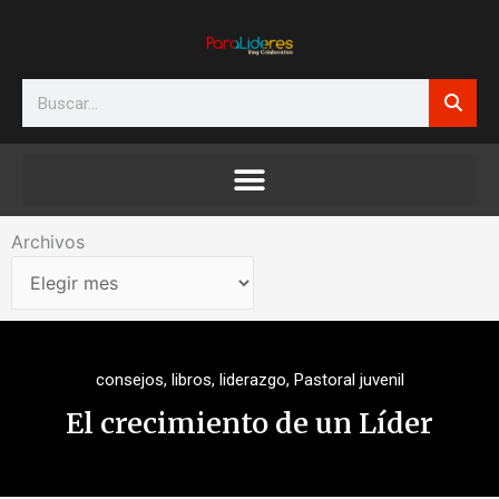
Ir
al
contenido
Search
Archivos
Archivos
consejos
,
libros
,
liderazgo
,
Pastoral juvenil
El crecimiento de un Líder