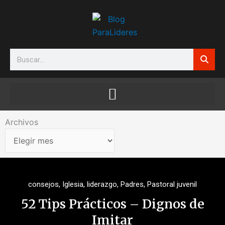
Ir
al
contenido
Search
Archivos
Archivos
consejos
,
Iglesia
,
liderazgo
,
Padres
,
Pastoral juvenil
52 Tips Prácticos – Dignos de
Imitar