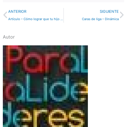
Previo
N
ANTERIOR
SIGUIENTE
Artículo – Cómo lograr que tu hijo deje el teléfono inteligente
Caras de liga – Dinámica
Autor