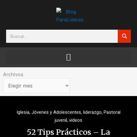
Ir
al
contenido
Search
Archivos
Archivos
Iglesia
,
Jóvenes y Adolescentes
,
liderazgo
,
Pastoral
juvenil
,
videos
52 Tips Prácticos – La