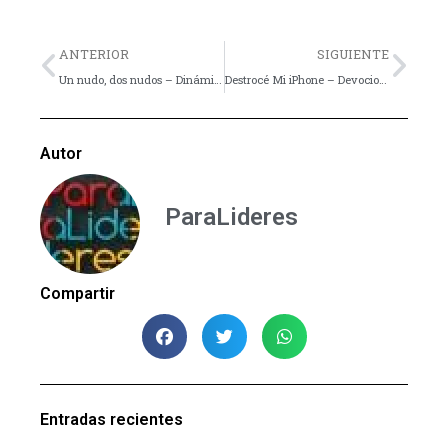
Previo
Nex
ANTERIOR
SIGUIENTE
Un nudo, dos nudos – Dinámica
Destrocé Mi iPhone – Devocional
Autor
ParaLideres
Compartir
Entradas recientes