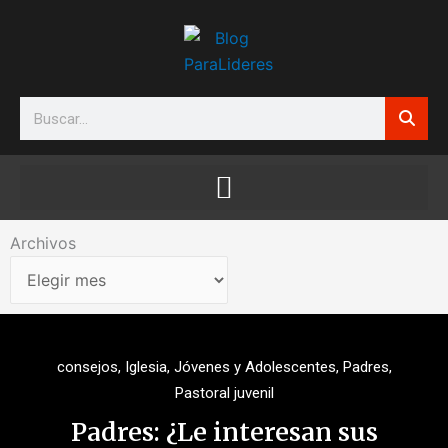
Ir
al
contenido
Search
Archivos
Archivos
consejos
,
Iglesia
,
Jóvenes y Adolescentes
,
Padres
,
Pastoral juvenil
Padres: ¿Le interesan sus