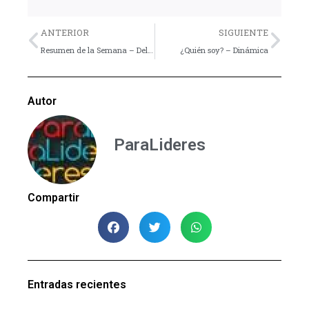
Previo
Nex
ANTERIOR
SIGUIENTE
Resumen de la Semana – Del 23 al 29 de Junio
¿Quién soy? – Dinámica
Autor
ParaLideres
Compartir
Entradas recientes