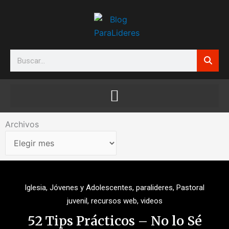
Ir
al
contenido
Search
Archivos
Archivos
Iglesia
,
Jóvenes y Adolescentes
,
paralideres
,
Pastoral
juvenil
,
recursos web
,
videos
52 Tips Prácticos – No lo Sé