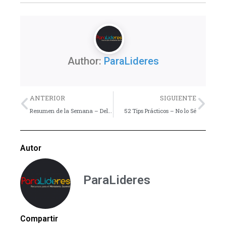
Author:
ParaLideres
Previo
Nex
ANTERIOR
SIGUIENTE
Resumen de la Semana – Del 09 al 15 de Junio
52 Tips Prácticos – No lo Sé
Autor
ParaLideres
Compartir