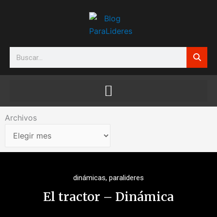
Ir
al
contenido
Search
Archivos
Archivos
dinámicas
,
paralideres
El tractor – Dinámica