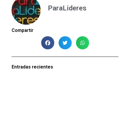
ParaLideres
Compartir
Entradas recientes