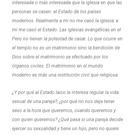
interesada o más interesada que la iglesia en que las
personas se casen: el Estado de los países
modernos. Realmente a mí no me casó la iglesia; a
mí me casó el Estado. Las iglesias evangélicas en el
Perú no tienen la potestad de casar. Lo que ocurre en
el templo no es un matrimonio sino la bendición de
Dios sobre el matrimonio ya efectuado por los
órganos civiles. El matrimonio en el mundo
moderno es más una institución civil que religiosa.
¿Y por qué al Estado laico le interesa regular la vida
sexual de una pareja?; ¿por qué no nos deja tener
sexo a la hora que queremos, cuando queremos y
con quien queremos? ¿Qué pasa si una pareja decide
ejercer su sexualidad y tiene un hijo, pero no quiere