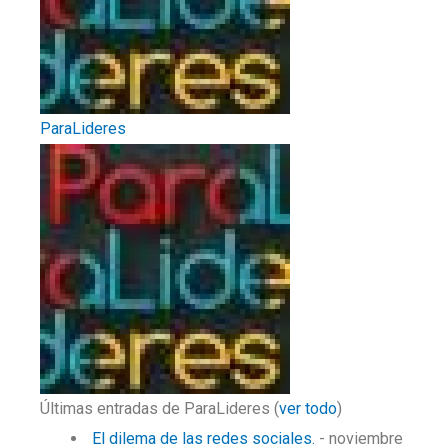
ParaLideres
Últimas entradas de ParaLideres
(
ver todo
)
El dilema de las redes sociales.
- noviembre