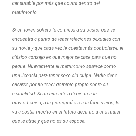
censurable por más que ocurra dentro del
matrimonio.
Si un joven soltero le confiesa a su pastor que se
encuentra a punto de tener relaciones sexuales con
su novia y que cada vez le cuesta más controlarse, el
clásico consejo es que mejor se case para que no
peque. Nuevamente el matrimonio aparece como
una licencia para tener sexo sin culpa. Nadie debe
casarse por no tener dominio propio sobre su
sexualidad. Si no aprende a decir no a la
masturbación, a la pornografía o a la fornicación, le
va a costar mucho en el futuro decir no a una mujer
que le atrae y que no es su esposa.