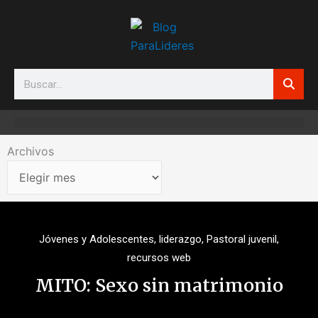
Ir
al
contenido
Search
Archivos
Archivos
Jóvenes y Adolescentes
,
liderazgo
,
Pastoral juvenil
,
recursos web
MITO: Sexo sin matrimonio