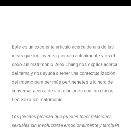
Este es un excelente artículo acerca de una de las
ideas que los jóvenes piensan actualmente y es el
sexo sin matrimonio. Alex Chang nos explica acerca
del tema y nos ayuda a tener una contextualización
del mismo para ser más pertinenetes a la hora de
conversar acerca de las relaciones con los chicos.
Lee Sexo sin matrimonio:
Los jóvenes piensan que pueden tener relaciones
sexuales sin involucrarse emocionalmente y también