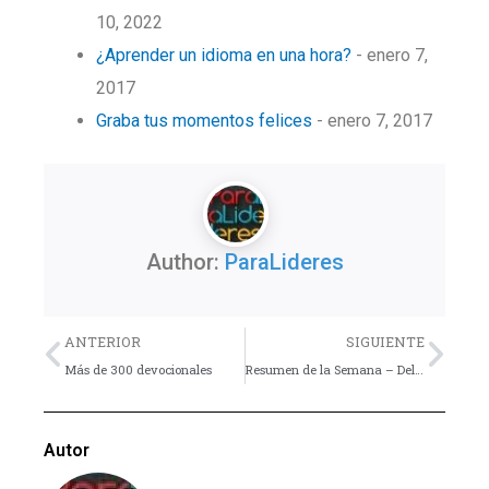
10, 2022
¿Aprender un idioma en una hora?
- enero 7,
2017
Graba tus momentos felices
- enero 7, 2017
Author:
ParaLideres
Previo
Nex
ANTERIOR
SIGUIENTE
Más de 300 devocionales
Resumen de la Semana – Del 09 al 15 de Junio
Autor