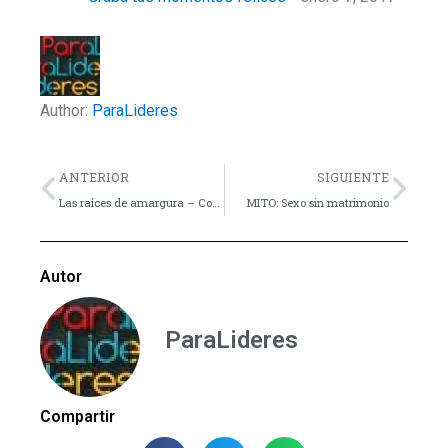
Author:
ParaLideres
Previo
Nex
ANTERIOR
SIGUIENTE
Las raíces de amargura – Consejo
MITO: Sexo sin matrimonio
Autor
ParaLideres
Compartir