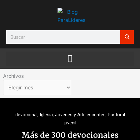
Ir
al
contenido
Search
Archivos
Archivos
devocional
,
Iglesia
,
Jóvenes y Adolescentes
,
Pastoral
juvenil
Más de 300 devocionales