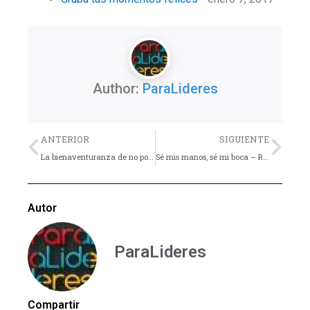
Author:
ParaLideres
Previo
Nex
ANTERIOR
SIGUIENTE
La bienaventuranza de no poseer nada
Sé mis manos, sé mi boca – Reflexión
Autor
ParaLideres
Compartir