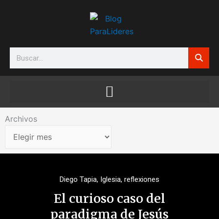
Ir
al
contenido
Search
Archivos
Archivos
Diego Tapia
,
Iglesia
,
reflexiones
El curioso caso del
paradigma de Jesús