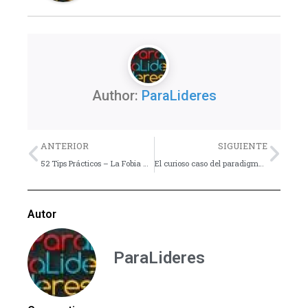
Author:
ParaLideres
Previo
Nex
ANTERIOR
SIGUIENTE
52 Tips Prácticos – La Fobia Nº 1
El curioso caso del paradigma de Jesús
Autor
ParaLideres