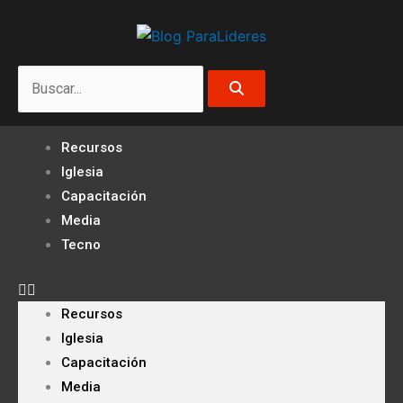
Ir
al
contenido
Search
Recursos
Iglesia
Capacitación
Media
Tecno
Recursos
Iglesia
Capacitación
Media