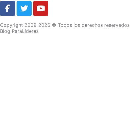
F
T
Y
a
w
o
c
i
u
Copyright 2009-2026 © Todos los derechos reservados
e
t
t
Blog ParaLideres
b
t
u
o
e
b
o
r
e
k
-
f