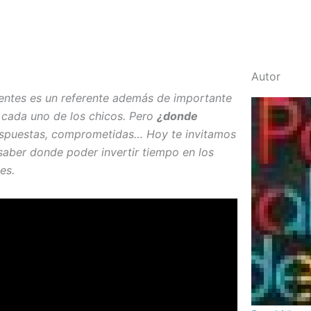
Autor
scentes es un referente además de importante
a cada uno de los chicos. Pero
¿donde
spuestas, comprometidas… Hoy te invitamos
 saber donde poder invertir tiempo en los
es.