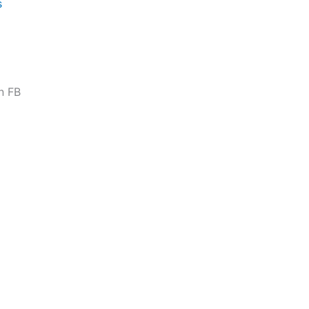
s
n FB