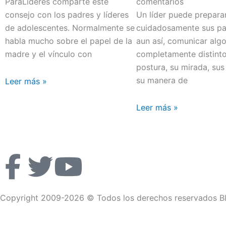
ParaLideres comparte este
comentarios
consejo con los padres y líderes
Un líder puede prepara
de adolescentes. Normalmente se
cuidadosamente sus pal
habla mucho sobre el papel de la
aun así, comunicar alg
madre y el vínculo con
completamente distint
postura, su mirada, sus
su manera de
Leer más »
Leer más »
F
T
Y
a
w
o
Copyright 2009-2026 © Todos los derechos reservados Bl
c
i
u