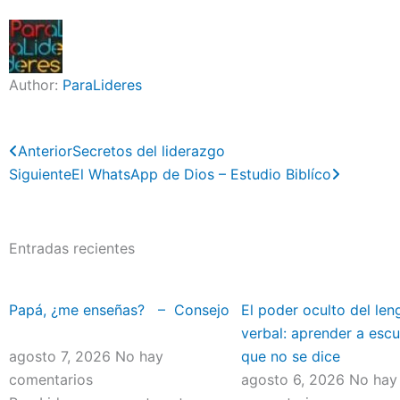
Author:
ParaLideres
Previo
Next
Anterior
Secretos del liderazgo
Siguiente
El WhatsApp de Dios – Estudio Biblíco
Entradas recientes
Papá, ¿me enseñas? – Consejo
El poder oculto del len
verbal: aprender a escu
agosto 7, 2026
No hay
que no se dice
comentarios
agosto 6, 2026
No hay