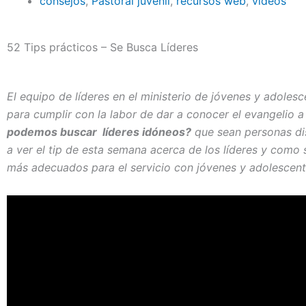
consejos
,
Pastoral juvenil
,
recursos web
,
videos
52 Tips prácticos – Se Busca Líderes
El equipo de líderes en el ministerio de jóvenes y adole
para cumplir con la labor de dar a conocer el evangelio 
podemos buscar líderes idóneos?
que sean personas di
a ver el tip de esta semana acerca de los líderes y como
más adecuados para el servicio con jóvenes y adolescent