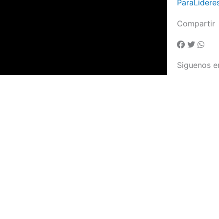
ParaLidere
Compartir
Siguenos e