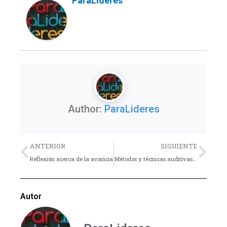
ParaLideres
Author:
ParaLideres
Previo
Nex
ANTERIOR
SIGUIENTE
Reflexión acerca de la avaricia
Métodos y técnicas auditivas en la educación cristiana – Consejo
Autor