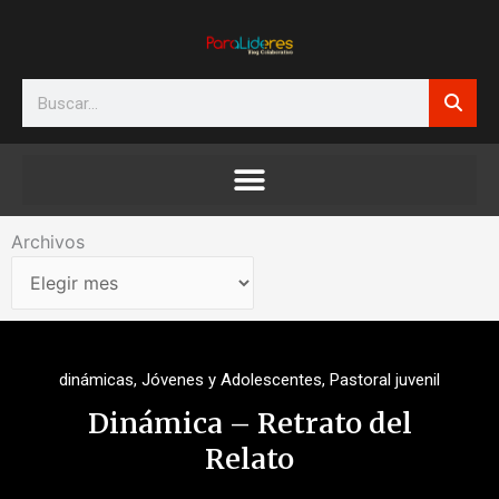
Ir
al
contenido
Search
Archivos
Archivos
dinámicas
,
Jóvenes y Adolescentes
,
Pastoral juvenil
Dinámica – Retrato del
Relato