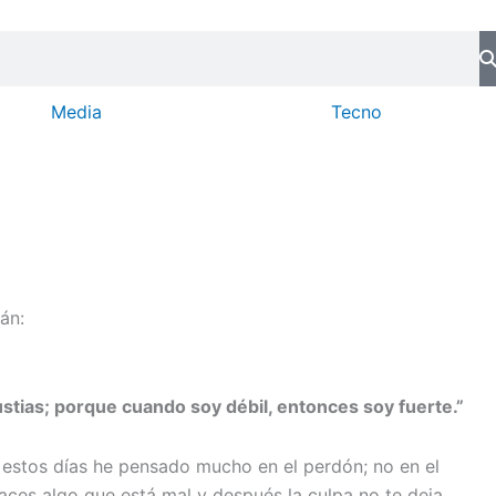
Media
Tecno
án:
ustias; porque cuando soy débil, entonces soy fuerte.”
En estos días he pensado mucho en el perdón; no en el
ces algo que está mal y después la culpa no te deja