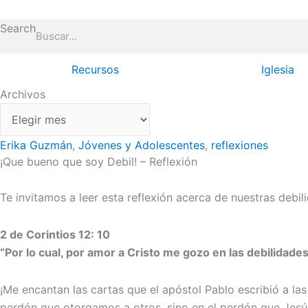
Ir
Archivos
al
Search
contenido
Recursos
Iglesia
Archivos
Erika Guzmán
,
Jóvenes y Adolescentes
,
reflexiones
¡Que bueno que soy Debil! – Reflexión
Te invitamos a leer esta reflexión acerca de nuestras deb
2 de Corintios 12: 10
“Por lo cual, por amor a Cristo me gozo en las debilidad
¡Me encantan las cartas que el apóstol Pablo escribió a las
perdón que otorgamos a otros, sino en el perdón que Jesú