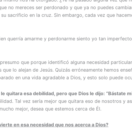
o que no mereces ser perdonado y que ya no puedes cambi
u sacrificio en la cruz. Sin embargo, cada vez que hacemo
uien querría amarme y perdonarme siento yo tan imperfecto
 (presumo que porque identificó alguna necesidad particular
sas que lo alejan de Jesús. Quizás erróneamente hemos ense
parado en una vida agradable a Dios, y esto solo puede ocur
 le quitara esa debilidad, pero que Dios le dijo: “Bástate 
bilidad. Tal vez sería mejor que quitara eso de nosotros y 
mucho mejor, desea que estemos cerca de Él.
vierte en esa necesidad que nos acerca a Dios?