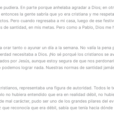
e pudiera. En parte porque anhelaba agradar a Dios; en otr
entonces la gente sabría que yo era cristiana y me respeta
ectos. Pero cuando regresaba a mi casa, luego de ese festi
s de santidad, en mis metas. Pero como a Pablo, Dios me hi
 orar tanto o ayunar un día a la semana. No valía la pena 
rdad necesitaba a Dios. ¡No sé porqué los cristianos se a
nados por Jesús, aunque estoy segura de que nos perdonarí
 no podemos lograr nada. Nuestras normas de santidad ja
ristianos, representaba una figura de autoridad. Todos le 
ablo no hubiera entendido que era en realidad débil, no hub
e mal carácter, pudo ser uno de los grandes pilares del e
 que reconocía que era débil, sabía que tenía hacia dónde 