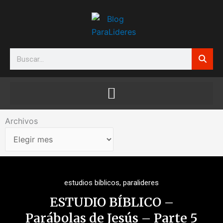
Ir
al
contenido
Search
Archivos
Archivos
estudios bíblicos
,
paralideres
ESTUDIO BÍBLICO –
Parábolas de Jesús – Parte 5