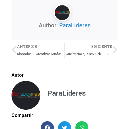
Author:
ParaLideres
Previo
Nex
ANTERIOR
SIGUIENTE
Dinámica – Creativos Mudos
¡Que bueno que soy Debil! – Reflexión
Autor
ParaLideres
Compartir