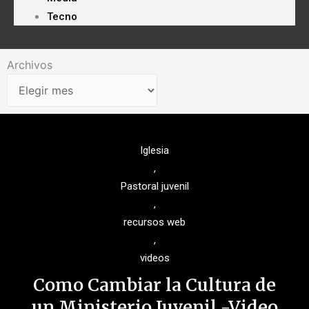
Tecno
Archivos
Archivos
Iglesia
,
Pastoral juvenil
,
recursos web
,
videos
Como Cambiar la Cultura de
un Ministerio Juvenil -Video