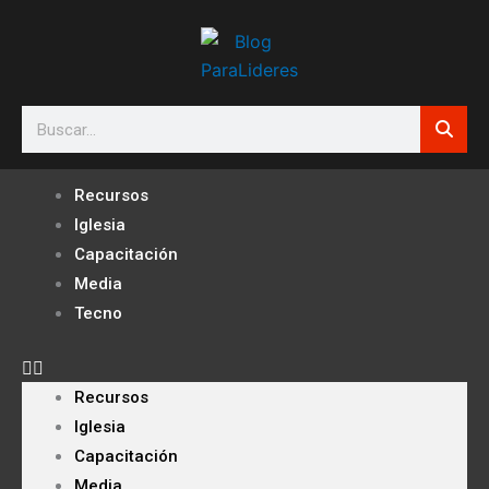
Ir
al
contenido
Search
Recursos
Iglesia
Capacitación
Media
Tecno
Recursos
Iglesia
Capacitación
Media