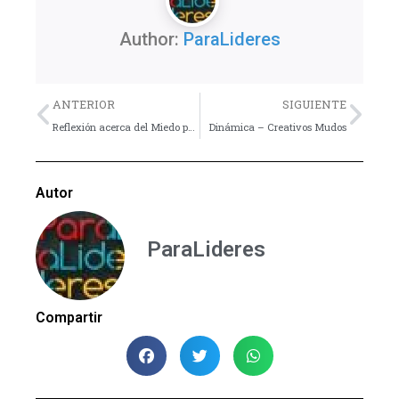
Author:
ParaLideres
Previo
Nex
ANTERIOR
SIGUIENTE
Reflexión acerca del Miedo por Félix Ortiz
Dinámica – Creativos Mudos
Autor
ParaLideres
Compartir