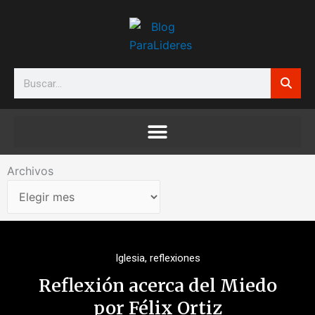
Ir
al
contenido
Search
Archivos
Archivos
Iglesia
,
reflexiones
Reflexión acerca del Miedo
por Félix Ortiz