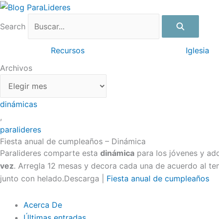
Ir
Archivos
al
Search
contenido
Recursos
Iglesia
Archivos
dinámicas
,
paralideres
Fiesta anual de cumpleaños – Dinámica
Paralideres comparte esta
dinámica
para los jóvenes y ad
vez
. Arregla 12 mesas y decora cada una de acuerdo al te
junto con helado.Descarga |
Fiesta anual de cumpleaños
Acerca De
Últimas entradas