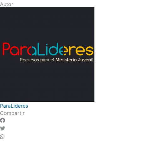
Autor
ParaLideres
Compartir