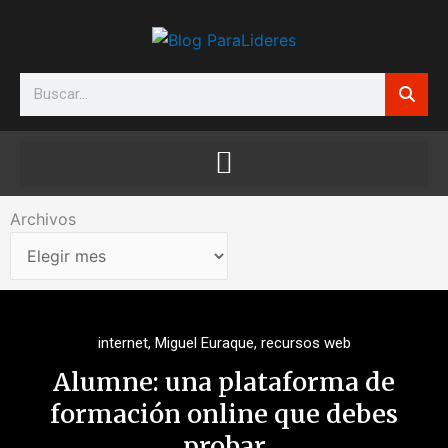
Ir
al
contenido
Search
Archivos
Archivos
internet
,
Miguel Euraque
,
recursos web
Alumne: una plataforma de
formación online que debes
probar