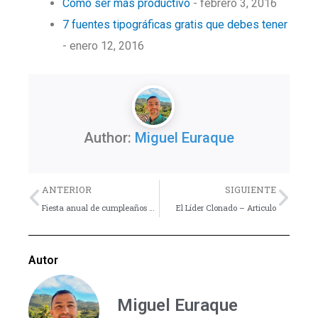
Cómo ser más productivo
- febrero 3, 2016
7 fuentes tipográficas gratis que debes tener
- enero 12, 2016
Author:
Miguel Euraque
Previo
Nex
ANTERIOR
SIGUIENTE
Fiesta anual de cumpleaños – Dinámica
El Líder Clonado – Articulo
Autor
Miguel Euraque