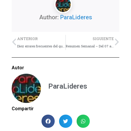
Author:
ParaLideres
Previo
Nex
ANTERIOR
SIGUIENTE
Diez errores frecuentes del que enseña – Consejo
Resumen Semanal – Del 07 al 13 de Octubre
Autor
ParaLideres
Compartir