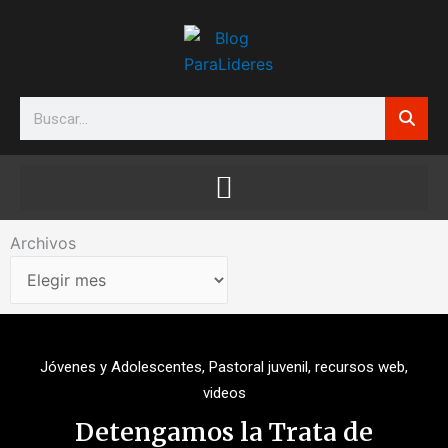
Ir
al
contenido
Search
Archivos
Archivos
Jóvenes y Adolescentes
,
Pastoral juvenil
,
recursos web
,
videos
Detengamos la Trata de