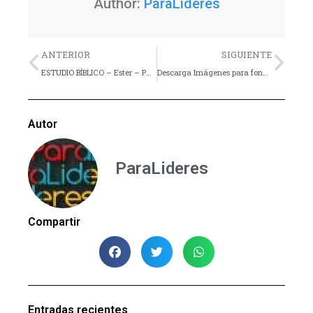
Author:
ParaLideres
Previo
Nex
ANTERIOR
SIGUIENTE
ESTUDIO BÍBLICO – Ester – Parte 3
Descarga Imágenes para fondos de pantalla
Autor
ParaLideres
Compartir
Entradas recientes