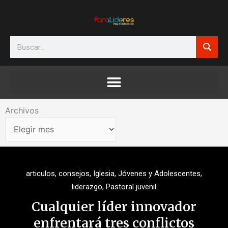
Ir
al
contenido
Search
Archivos
Archivos
articulos
,
consejos
,
Iglesia
,
Jóvenes y Adolescentes
,
liderazgo
,
Pastoral juvenil
Cualquier líder innovador
enfrentará tres conflictos