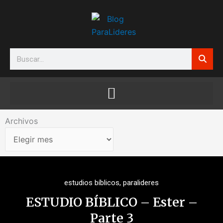
Ir
al
contenido
Search
Archivos
Archivos
estudios bíblicos
,
paralideres
ESTUDIO BÍBLICO – Ester –
Parte 3