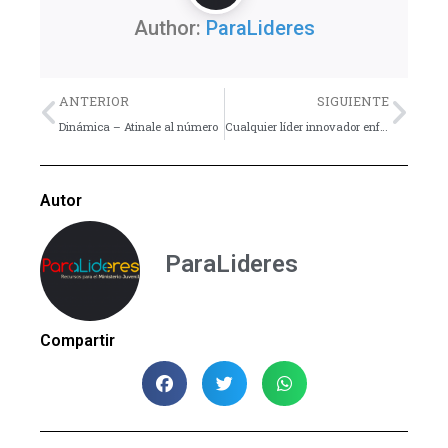
Author:
ParaLideres
Previo
Nex
ANTERIOR
SIGUIENTE
Dinámica – Atinale al número
Cualquier líder innovador enfrentará tres conflictos inevitables
Autor
ParaLideres
Compartir