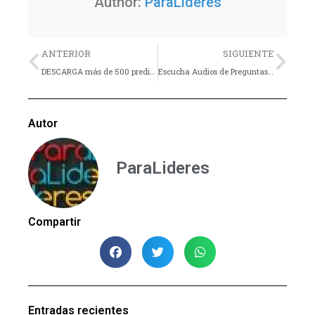
Author:
ParaLideres
Previo
Nex
ANTERIOR
SIGUIENTE
DESCARGA más de 500 predicaciones de Charles H. Spurgeon
Escucha Audios de Preguntas Extremas que hacen los Jóvenes
Autor
ParaLideres
Compartir
Entradas recientes