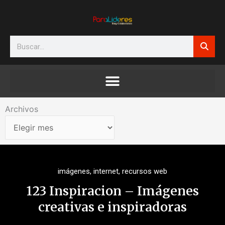
Ir
al
contenido
Search
Archivos
Archivos
imágenes
,
internet
,
recursos web
123 Inspiracion – Imágenes
creativas e inspiradoras