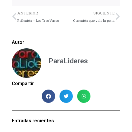
Previo
Nex
ANTERIOR
SIGUIENTE
Reflexión – Los Tres Vasos
Conexión que vale la pena
Autor
ParaLideres
Compartir
Entradas recientes