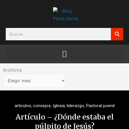
Ir
al
contenido
Search
Archivos
Archivos
articulos
,
consejos
,
Iglesia
,
liderazgo
,
Pastoral juvenil
Artículo – ¿Dónde estaba el
púlpito de Jesús?