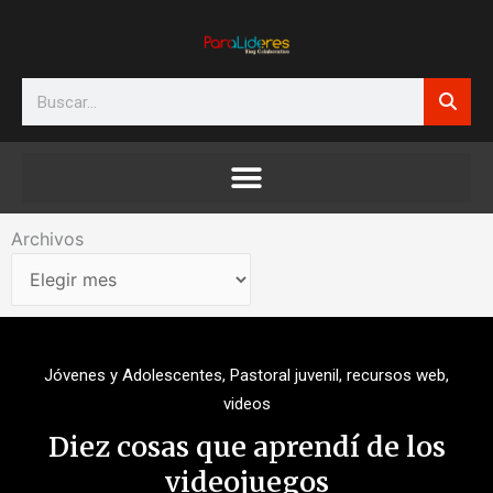
Ir
al
contenido
Search
Archivos
Archivos
Jóvenes y Adolescentes
,
Pastoral juvenil
,
recursos web
,
videos
Diez cosas que aprendí de los
videojuegos