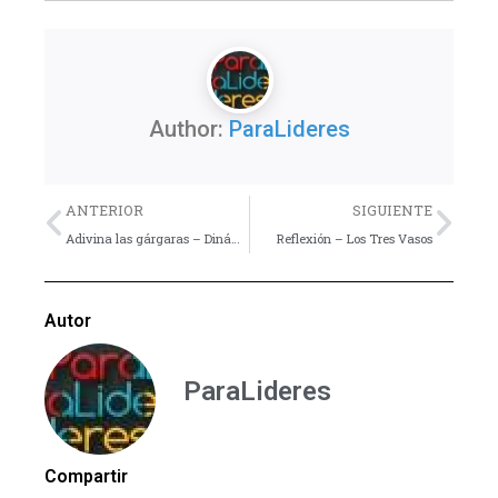
Author:
ParaLideres
Previo
Nex
ANTERIOR
SIGUIENTE
Adivina las gárgaras – Dinámica
Reflexión – Los Tres Vasos
Autor
ParaLideres
Compartir