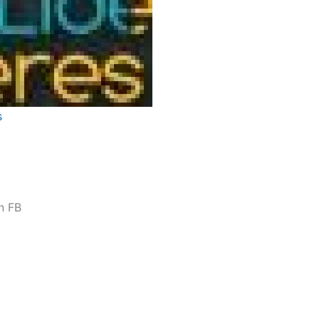
s
n FB