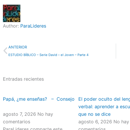
Author:
ParaLideres
Previo
ANTERIOR
ESTUDIO BÍBLICO – Serie David – el Joven – Parte 4
Entradas recientes
Papá, ¿me enseñas? – Consejo
El poder oculto del len
verbal: aprender a escu
agosto 7, 2026
No hay
que no se dice
comentarios
agosto 6, 2026
No hay
ParaLideres comparte este
comentarios