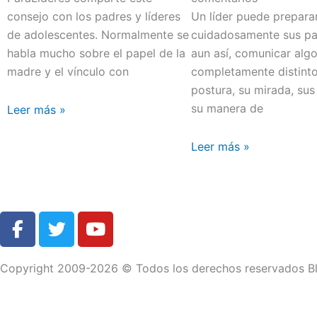
consejo con los padres y líderes
Un líder puede prepara
de adolescentes. Normalmente se
cuidadosamente sus pal
habla mucho sobre el papel de la
aun así, comunicar alg
madre y el vínculo con
completamente distint
postura, su mirada, sus
su manera de
Leer más »
Leer más »
F
T
Y
a
w
o
c
i
u
Copyright 2009-2026 © Todos los derechos reservados Bl
e
t
t
b
t
u
o
e
b