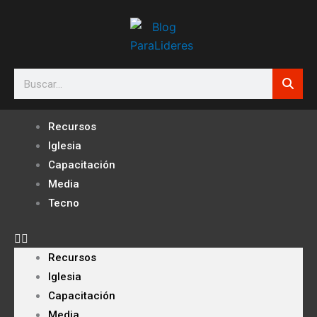
Ir
al
contenido
Search
Recursos
Iglesia
Capacitación
Media
Tecno
Recursos
Iglesia
Capacitación
Media