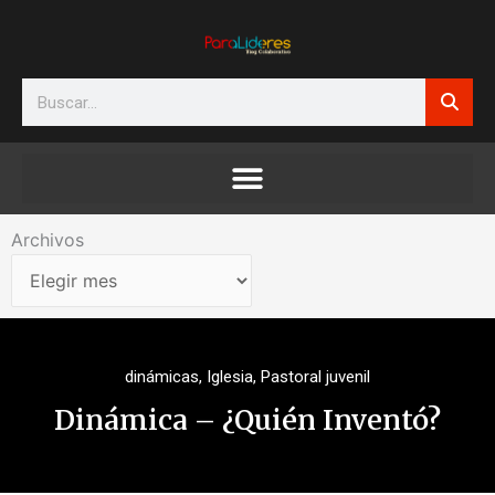
Ir
al
contenido
Search
Archivos
Archivos
dinámicas
,
Iglesia
,
Pastoral juvenil
Dinámica – ¿Quién Inventó?