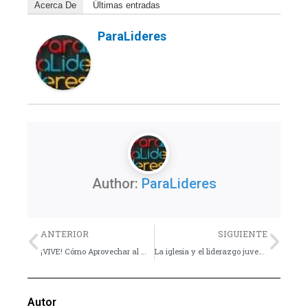
Acerca De
Últimas entradas
ParaLideres
Author:
ParaLideres
Previo
Nex
ANTERIOR
SIGUIENTE
¡VIVE! Cómo Aprovechar al Máximo tu Juventud
La iglesia y el liderazgo juvenil – Consejo
Autor