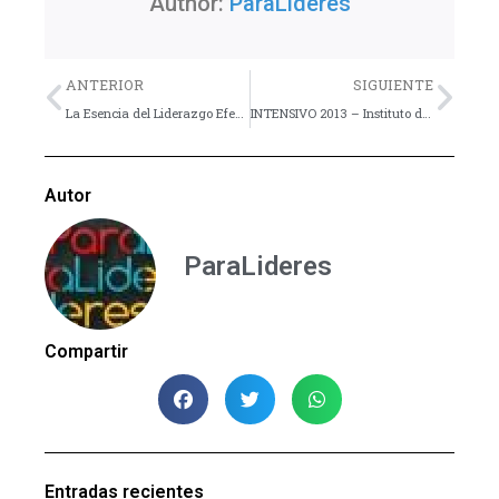
Author:
ParaLideres
Previo
Nex
ANTERIOR
SIGUIENTE
La Esencia del Liderazgo Efectivo
INTENSIVO 2013 – Instituto de Especialidades Juveniles GUA – ARG
Autor
ParaLideres
Compartir
Entradas recientes