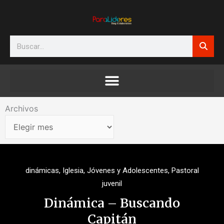
Ir
al
contenido
Search
Archivos
Archivos
dinámicas
,
Iglesia
,
Jóvenes y Adolescentes
,
Pastoral
juvenil
Dinámica – Buscando
Capitán