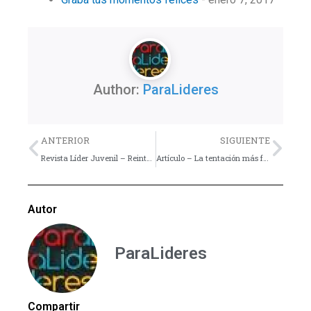
Author:
ParaLideres
Previo
Nex
ANTERIOR
SIGUIENTE
Revista Líder Juvenil – Reintegración Familiar
Artículo – La tentación más fuerte que todos enfrentamos
Autor
ParaLideres
Compartir