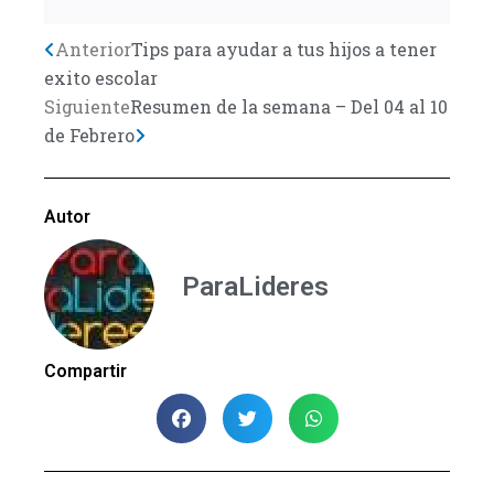
Previo
Anterior
Tips para ayudar a tus hijos a tener
Next
exito escolar
Siguiente
Resumen de la semana – Del 04 al 10
de Febrero
Autor
ParaLideres
Compartir