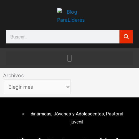
Ir
al
contenido
Search
Archivos
Archivos
dinámicas
,
Jóvenes y Adolescentes
,
Pastoral
juvenil