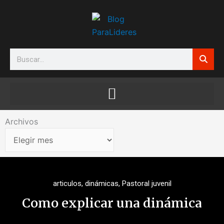
Ir
al
contenido
Search
Archivos
Archivos
articulos
,
dinámicas
,
Pastoral juvenil
Como explicar una dinámica