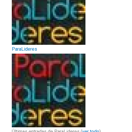
ParaLideres
Últimas entradas de ParaLideres
(
ver todo
)