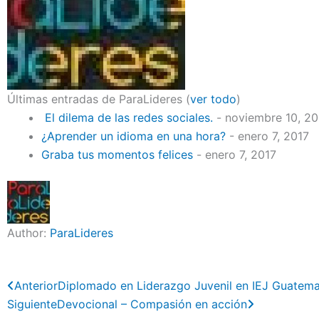
Últimas entradas de ParaLideres
(
ver todo
)
El dilema de las redes sociales.
- noviembre 10, 2
¿Aprender un idioma en una hora?
- enero 7, 2017
Graba tus momentos felices
- enero 7, 2017
Author:
ParaLideres
Previo
Next
Anterior
Diplomado en Liderazgo Juvenil en IEJ Guatema
Siguiente
Devocional – Compasión en acción