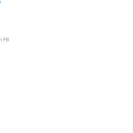
s
n FB