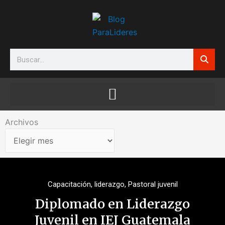
Ir
al
contenido
Search
Archivos
Archivos
Capacitación
,
liderazgo
,
Pastoral juvenil
Diplomado en Liderazgo
Juvenil en IEJ Guatemala