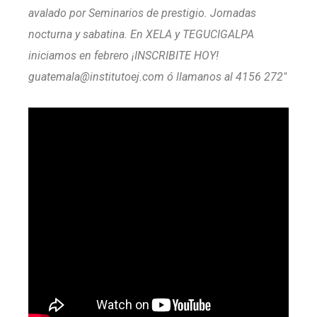
avalado por Seminarios de prestigio. Jornadas
nocturna y sabatina. En XELA y TEGUCIGALPA
iniciamos en febrero ¡INSCRIBITE HOY!
guatemala@institutoej.com ó llamanos al 4156 272″