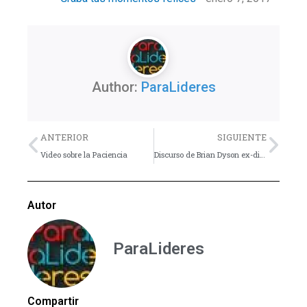
Author:
ParaLideres
Previo
Nex
ANTERIOR
SIGUIENTE
Video sobre la Paciencia
Discurso de Brian Dyson ex-director general de CocaCola
Autor
ParaLideres
Compartir