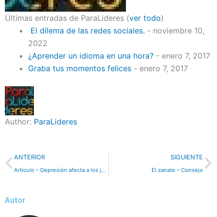
Últimas entradas de ParaLideres
(
ver todo
)
El dilema de las redes sociales.
- noviembre 10,
2022
¿Aprender un idioma en una hora?
- enero 7, 2017
Graba tus momentos felices
- enero 7, 2017
Author:
ParaLideres
Previo
N
ANTERIOR
SIGUIENTE
Artículo – Depresión afecta a los jóvenes tanto como a los adultos
El zanate – Consejo
Autor