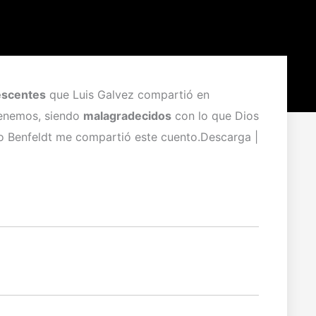
escentes
que Luis Galvez compartió en
tenemos, siendo
malagradecidos
con lo que Dios
o Benfeldt me compartió este cuento.Descarga |