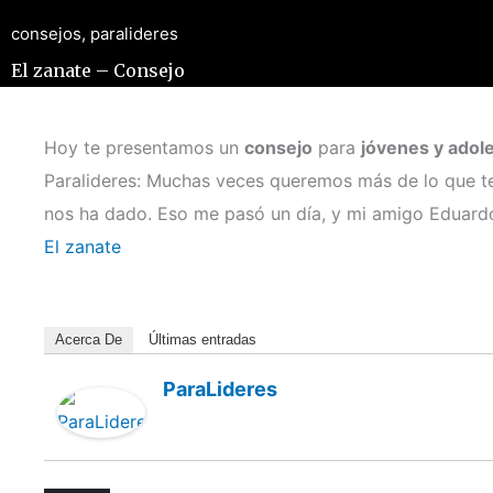
consejos
,
paralideres
El zanate – Consejo
Hoy te presentamos un
consejo
para
jóvenes y adol
Paralideres: Muchas veces queremos más de lo que 
nos ha dado. Eso me pasó un día, y mi amigo Eduard
El zanate
Acerca De
Últimas entradas
ParaLideres