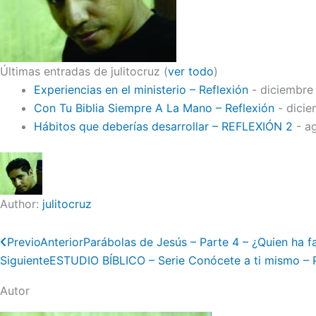
Últimas entradas de julitocruz
(
ver todo
)
Experiencias en el ministerio – Reflexión
- diciembre 
Con Tu Biblia Siempre A La Mano – Reflexión
- dicie
Hábitos que deberías desarrollar – REFLEXIÓN 2
- a
Author:
julitocruz
Previo
Anterior
Parábolas de Jesús – Parte 4 – ¿Quien ha f
Siguiente
ESTUDIO BÍBLICO – Serie Conócete a ti mismo – 
Autor