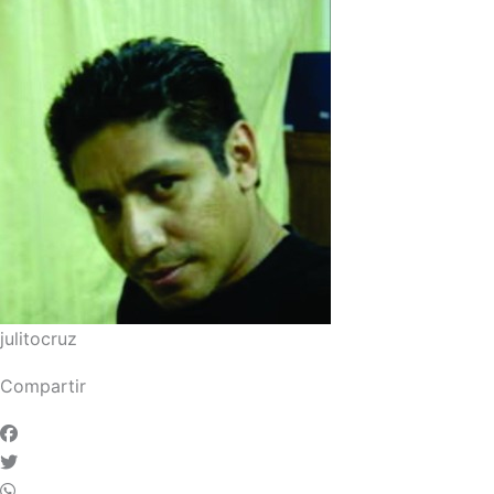
julitocruz
Compartir