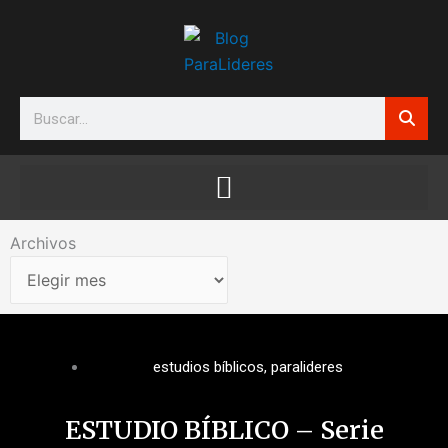
Ir
al
contenido
Search
Archivos
Archivos
estudios bíblicos
,
paralideres
ESTUDIO BÍBLICO – Serie