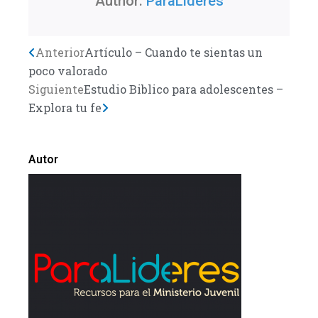
Author:
ParaLideres
Previo
Anterior
Artículo – Cuando te sientas un
Next
poco valorado
Siguiente
Estudio Biblico para adolescentes –
Explora tu fe
Autor