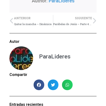
Author:
ParaLideres
Previo
Nex
ANTERIOR
SIGUIENTE
Quitar la mancha – Dinámica
Parábolas de Jesús – Parte 4 – ¿Quien ha fallado?
Autor
ParaLideres
Compartir
Entradas recientes