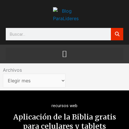
Ir
al
contenido
Search
Archivos
Archivos
recursos web
Aplicación de la Biblia gratis
para celulares y tablets