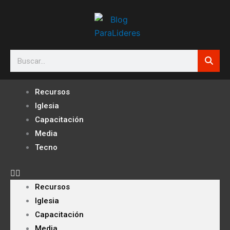
Ir
al
contenido
Search
Recursos
Iglesia
Capacitación
Media
Tecno
Recursos
Iglesia
Capacitación
Media