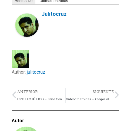
Acerca De
Últimas entradas
Julitocruz
Author:
julitocruz
Previo
Nex
ANTERIOR
SIGUIENTE
ESTUDIO BÍBLICO – Serie Conócete a ti mismo – Bosquejo, Introducción y Parte 1
Videodinámicas – Ciegos al Agua
Autor