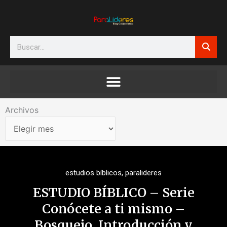
Ir
al
contenido
Search
Archivos
Archivos
estudios bíblicos
,
paralideres
ESTUDIO BÍBLICO – Serie
Conócete a ti mismo –
Bosquejo, Introducción y