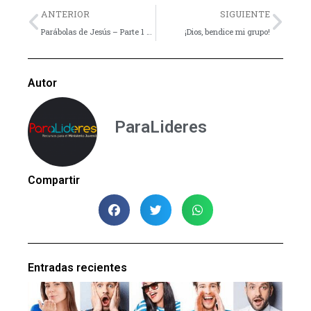
Previo
Nex
ANTERIOR
SIGUIENTE
Parábolas de Jesús – Parte 1 – Introducción
¡Dios, bendice mi grupo!
Autor
ParaLideres
Compartir
Entradas recientes